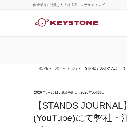
コ
ナ
飲食業界に特化した人材採用コンサルティング
ン
ビ
テ
ゲ
ン
ー
ツ
シ
に
ョ
移
ン
動
に
移
動
HOME
お知らせ
広報
【STANDS JOURNAL】
2026年5月28日
/ 最終更新日 :
2026年5月28日
【STANDS JOURN
(YouTube)にて弊