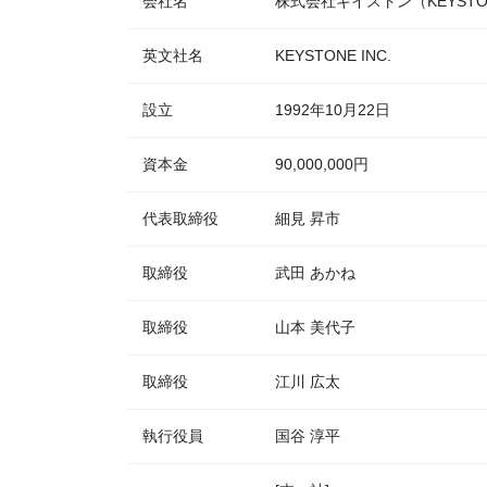
会社名
株式会社キイストン（KEYSTON
英文社名
KEYSTONE INC.
設立
1992年10月22日
資本金
90,000,000円
代表取締役
細見 昇市
取締役
武田 あかね
取締役
山本 美代子
取締役
江川 広太
執行役員
国谷 淳平