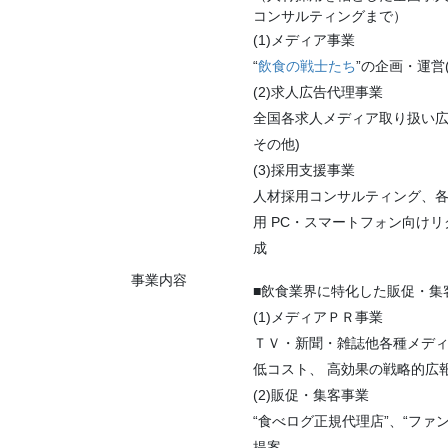
コンサルティングまで）
(1)メディア事業
“
飲食の戦士たち
”の企画・運営(
(2)求人広告代理事業
全国各求人メディア取り扱い広告
その他)
(3)採用支援事業
人材採用コンサルティング、
用 PC・スマートフォン向け
成
事業内容
■飲食業界に特化した販促・集
(1)メディアＰＲ事業
ＴＶ・新聞・雑誌他各種メデ
低コスト、 高効果の戦略的広
(2)販促・集客事業
“食べログ正規代理店”、“ファ
提案