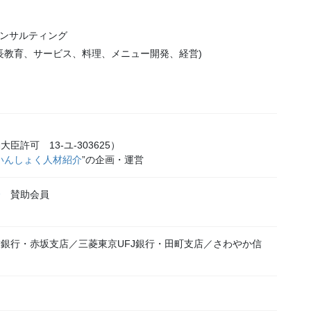
コンサルティング
長教育、サービス、料理、メニュー開発、経営)
許可 13-ユ-303625）
いんしょく人材紹介
”の企画・運営
会
賛助会員
銀行・赤坂支店／三菱東京UFJ銀行・田町支店／さわやか信