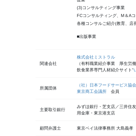
(3)コンサルティング事業
FCコンサルティング、M＆A
各種コンサルご紹介(教育、店
■出版事業
株式会社ミストラル
関連会社
（有料職業紹介事業 厚生労働大臣
飲食業界専門人材紹介サイト“
（社）日本フードサービス協
所属団体
東京商工会議所
会員
みずほ銀行・芝支店／三井住友
主要取引銀行
用金庫・東京港支店
顧問弁護士
東京ベイ法律事務所 大島義孝