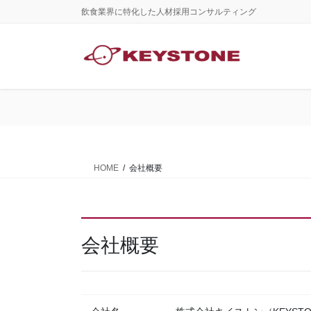
コ
ナ
飲食業界に特化した人材採用コンサルティング
ン
ビ
テ
ゲ
ン
ー
ツ
シ
に
ョ
移
ン
動
に
移
動
HOME
会社概要
会社概要