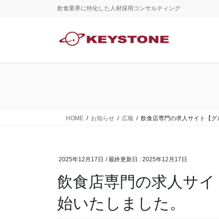
コ
ナ
飲食業界に特化した人材採用コンサルティング
ン
ビ
テ
ゲ
ン
ー
ツ
シ
に
ョ
移
ン
動
に
移
動
HOME
お知らせ
広報
飲食店専門の求人サイト【グ
2025年12月17日
/ 最終更新日 :
2025年12月17日
飲食店専門の求人サイ
始いたしました。