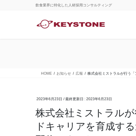
コ
ナ
飲食業界に特化した人材採用コンサルティング
ン
ビ
テ
ゲ
ン
ー
ツ
シ
に
ョ
移
ン
動
に
移
動
HOME
お知らせ
広報
株式会社ミストラルが行う「
2023年6月23日
/ 最終更新日 :
2023年6月23日
株式会社ミストラルが
ドキャリアを育成する