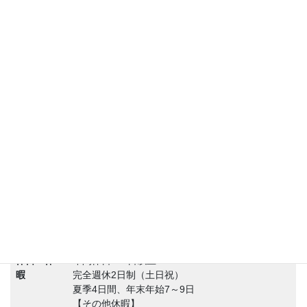
■当社独自の病気入院の費用負担制度あり！（年間
100万円まで保障）
＜★ベネフィットステーション★＞
■Netflix（ネットフリックス）が無料で見放題！
■映画館での鑑賞が毎回500円引き
■全国の有名ホテルやレジャー施設、テーマパーク
の割引利用
■eラーニング1000講座以上の受講が無料！
■全国30000店以上の飲食店での割引サービス
■全国7000施設のフィットネスクラブ割引利用
■日用品、オンラインショッピングの割引購入
■メンタルヘルスカウンセリングなどの24hサポー
トも充実
■育児補助、介護補助のサポート支援
…など、約140万以上の割引サービスなどが利用
可能となります！
休日・休
年間休日125日以上
暇
完全週休2日制（土日祝）
夏季4日間、年末年始7～9日
【その他休暇】