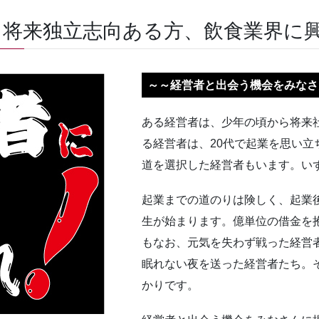
、将来独立志向ある方、飲食業界に
～～経営者と出会う機会をみなさ
ある経営者は、少年の頃から将来
る経営者は、20代で起業を思い立
道を選択した経営者もいます。い
起業までの道のりは険しく、起業
生が始まります。億単位の借金を
もなお、元気を失わず戦った経営
眠れない夜を送った経営者たち。
かりです。