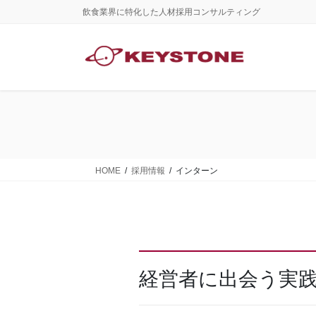
コ
ナ
飲食業界に特化した人材採用コンサルティング
ン
ビ
テ
ゲ
ン
ー
ツ
シ
に
ョ
移
ン
動
に
移
HOME
採用情報
インターン
動
経営者に出会う実