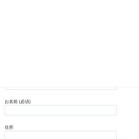
■ご連絡先をご記入ください。
社名 (必須)
お名前 (必須)
住所