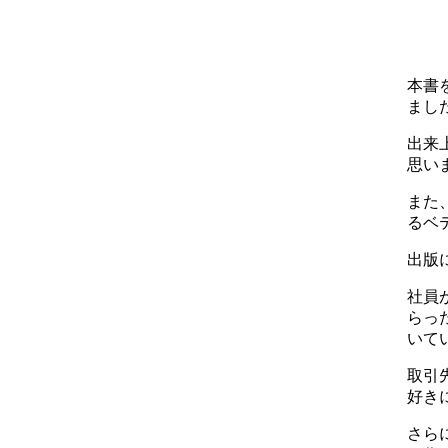
本書
まし
出来
思い
また
るベ
出版
社員
らっ
いて
取引
好き
さら