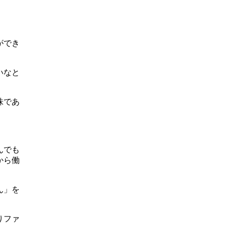
ができ
いなと
株であ
。
んでも
から働
ん」を
りファ